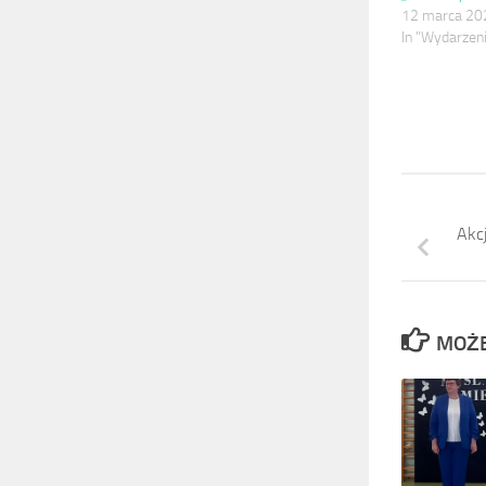
12 marca 20
In "Wydarzen
Akc
MOŻE