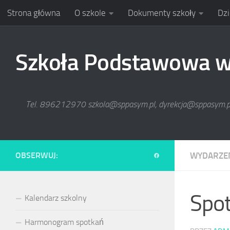
Strona główna
O szkole
Dokumenty szkoły
Dzi
Skip to content
Szkoła Podstawowa w 
Tel. 896212970 szkola@sppasym.pl, dyrekcja@sppasym.
OBSERWUJ:
WYDARZE
Spot
Kalendarz szkolny
Harmonogram spotkań