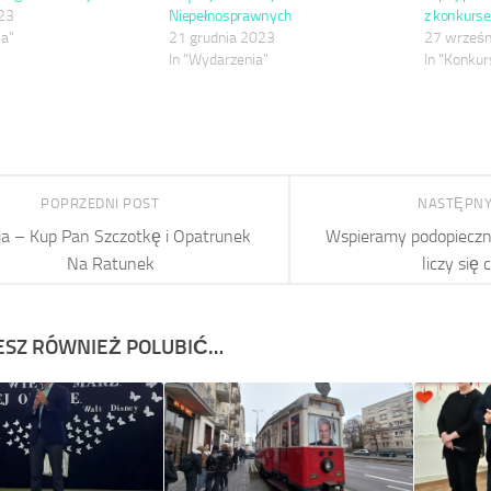
23
Niepełnosprawnych
z konkurse
ia"
21 grudnia 2023
27 wrześn
In "Wydarzenia"
In "Konkur
POPRZEDNI POST
NASTĘPNY
ja – Kup Pan Szczotkę i Opatrunek
Wspieramy podopieczn
Na Ratunek
liczy się 
SZ RÓWNIEŻ POLUBIĆ…