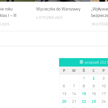
ie roku
Wycieczka do Warszawy
„Wpływa
las I – III
bezpiecz
4 STYCZNIA 2023
 2025
18 LUTEGO
wrzesień 202
P
W
Ś
C
P
1
2
3
6
7
8
9
10
13
14
15
16
17
20
21
22
23
24