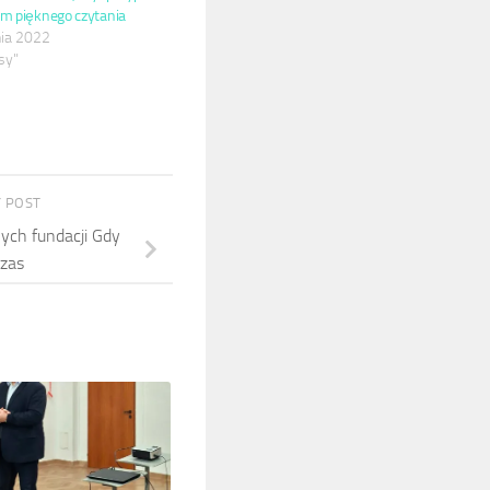
m pięknego czytania
ia 2022
sy"
 POST
ych fundacji Gdy
czas