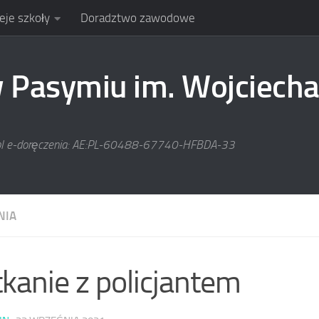
eje szkoły
Doradztwo zawodowe
Pasymiu im. Wojciecha
pl e-doręczenia: AE:PL-60488-67740-HFBDA-33
NIA
kanie z policjantem