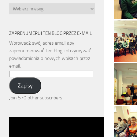
Archiwa
ZAPRENUMERUJ TEN BLOG PRZEZ E-MAIL
Wprowadź swój adres email aby
zaprenumerować ten blog i otrzymywać
powiadomienia o nowych wpisach przez
email.
Email
Address:
Zapisy
Join 570 other subscribers