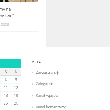
my na
eństwo”
 2026
META
1
S
N
Zarejestruj się
4
5
Zaloguj się
11
12
18
19
Kanał wpisów
25
26
Kanał komentarzy