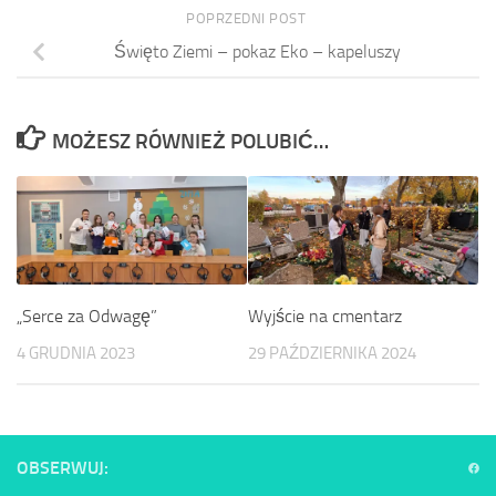
POPRZEDNI POST
Święto Ziemi – pokaz Eko – kapeluszy
MOŻESZ RÓWNIEŻ POLUBIĆ…
Wyjście na cmentarz
„Serce za Odwagę”
29 PAŹDZIERNIKA 2024
4 GRUDNIA 2023
OBSERWUJ: