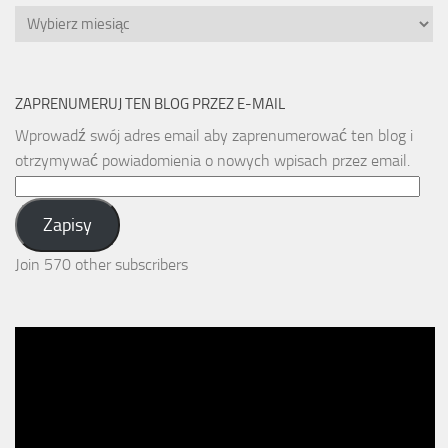
Archiwa
ZAPRENUMERUJ TEN BLOG PRZEZ E-MAIL
Wprowadź swój adres email aby zaprenumerować ten blog i
otrzymywać powiadomienia o nowych wpisach przez email.
Email
Address:
Zapisy
Join 570 other subscribers