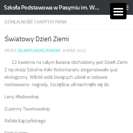
Szkoła Podstawowa w Pasymiu im. Wojciecha Kętrzyńskiego
Skip to content
DZIAŁALNOŚĆ CHARYTATYWNA
Światowy Dzień Ziemi
PRZEZ
JOLANTA JAGACZEWSKA
·
8 MAJA 2022
22 kwietnia na całym świecie obchodzony jest Dzień Ziemi.
Z tej okazji Szkolne Koło Wolontariatu zorganizowało quiz
ekologiczny. Wśród osób biorących udział w zabawie
rozlosowano nagrody. Szczęście uśmiechnęło się do:
Leny Kłodowskiej
Zuzanny Tworkowskiej
Rafała Łączyńskiego
Gratulujemy.