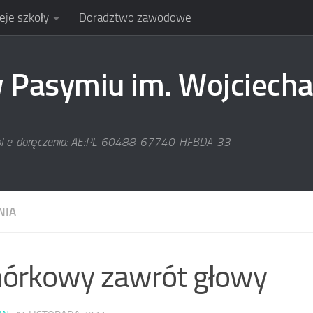
eje szkoły
Doradztwo zawodowe
Pasymiu im. Wojciecha
pl e-doręczenia: AE:PL-60488-67740-HFBDA-33
NIA
órkowy zawrót głowy