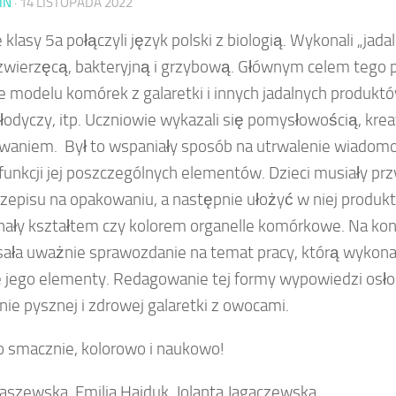
IN
·
14 LISTOPADA 2022
klasy 5a połączyli język polski z biologią. Wykonali „jad
 zwierzęcą, bakteryjną i grzybową. Głównym celem tego p
 modelu komórek z galaretki i innych jadalnych produkt
łodyczy, itp. Uczniowie wykazali się pomysłowością, kre
aniem. Był to wspaniały sposób na utrwalenie wiadom
 funkcji jej poszczególnych elementów. Dzieci musiały p
zepisu na opakowaniu, a następnie ułożyć w niej produkt
ały kształtem czy kolorem organelle komórkowe. Na kon
sała uważnie sprawozdanie na temat pracy, którą wykon
 jego elementy. Redagowanie tej formy wypowiedzi osło
ie pysznej i zdrowej galaretki z owocami.
acznie, kolorowo i naukowo!
aszewska, Emilia Hajduk, Jolanta Jagaczewska