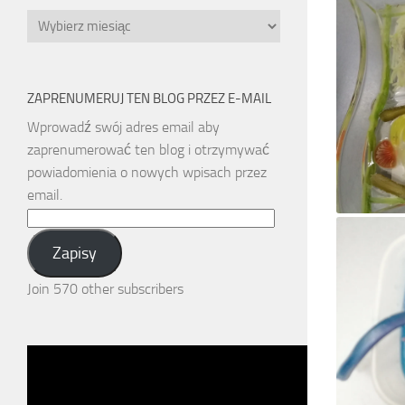
Archiwa
ZAPRENUMERUJ TEN BLOG PRZEZ E-MAIL
Wprowadź swój adres email aby
zaprenumerować ten blog i otrzymywać
powiadomienia o nowych wpisach przez
email.
Email
Address:
Zapisy
Join 570 other subscribers