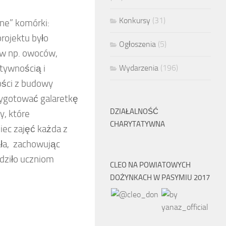
Konkursy
(31)
alne” komórki:
rojektu było
Ogłoszenia
(5)
ów np. owoców,
atywnością i
Wydarzenia
(196)
ości z budowy
rzygotować galaretkę
DZIAŁALNOŚĆ
y, które
CHARYTATYWNA
iec zajęć każda z
ała, zachowując
dziło uczniom
CLEO NA POWIATOWYCH
DOŻYNKACH W PASYMIU 2017