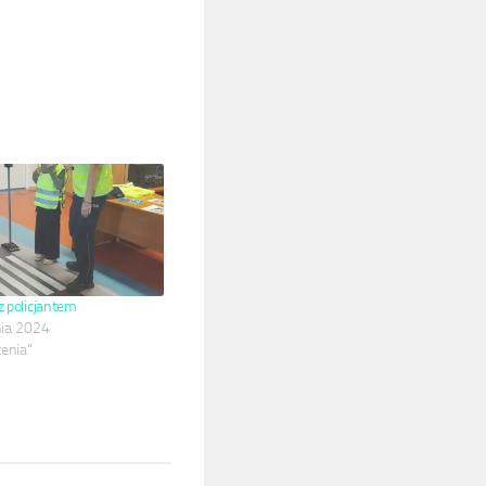
z policjantem
ia 2024
enia"