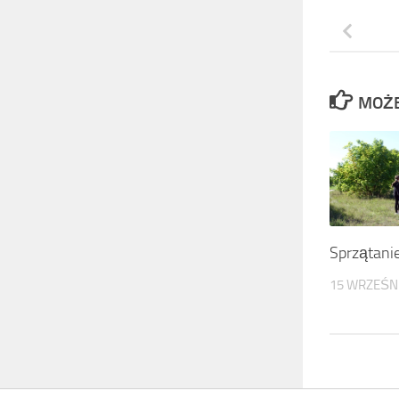
MOŻE
Sprzątani
15 WRZEŚN