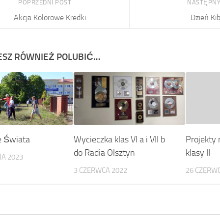
POPRZEDNI POST
NASTĘPNY
Akcja Kolorowe Kredki
Dzień Kib
SZ RÓWNIEŻ POLUBIĆ…
e Świata
Wycieczka klas VI a i VII b
Projekty 
do Radia Olsztyn
klasy II
IA 2023
3 CZERWCA 2022
26 CZERWC