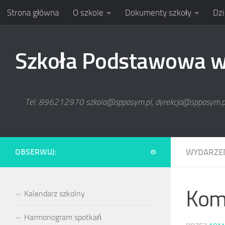
Strona główna
O szkole
Dokumenty szkoły
Dzi
Skip to content
Szkoła Podstawowa w 
Tel. 896212970 szkola@sppasym.pl, dyrekcja@sppasym.
OBSERWUJ:
WYDARZE
Kom
Kalendarz szkolny
Harmonogram spotkań