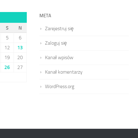
META
S
N
Zarejestruj się
5
6
Zaloguj się
12
13
19
20
Kanał wpisów
26
27
Kanał komentarzy
WordPress.org