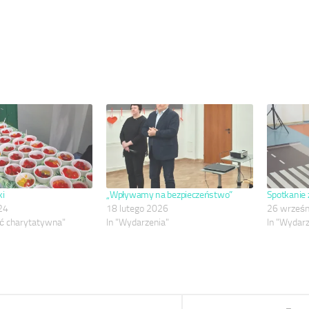
ki
„Wpływamy na bezpieczeństwo”
Spotkanie 
24
18 lutego 2026
26 wrześn
ść charytatywna"
In "Wydarzenia"
In "Wydarz