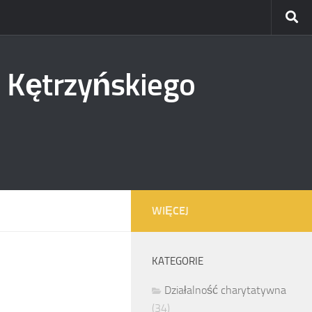
 Kętrzyńskiego
WIĘCEJ
KATEGORIE
Działalność charytatywna
(34)