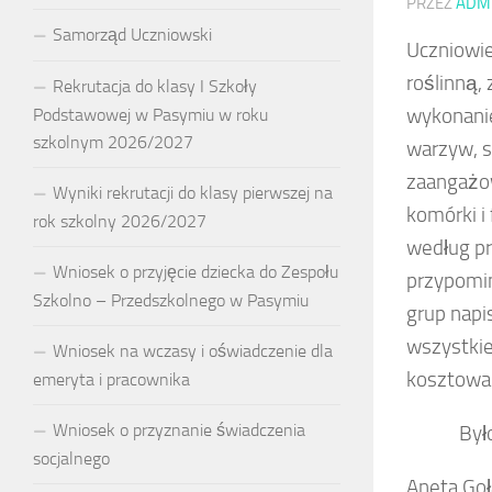
PRZEZ
ADM
Samorząd Uczniowski
Uczniowie 
roślinną,
Rekrutacja do klasy I Szkoły
wykonanie
Podstawowej w Pasymiu w roku
szkolnym 2026/2027
warzyw, s
zaangażow
Wyniki rekrutacji do klasy pierwszej na
komórki i
rok szkolny 2026/2027
według pr
Wniosek o przyjęcie dziecka do Zespołu
przypomin
Szkolno – Przedszkolnego w Pasymiu
grup napi
wszystkie
Wniosek na wczasy i oświadczenie dla
kosztowan
emeryta i pracownika
Wniosek o przyznanie świadczenia
Było sm
socjalnego
Aneta Goł