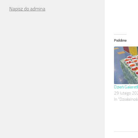
Napisz do admina
Podobne
Dzień Galaret
29 lutego 20
In "Działalno