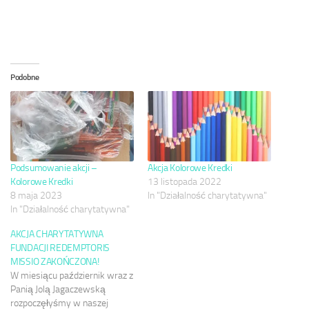
Podobne
Podsumowanie akcji –
Akcja Kolorowe Kredki
Kolorowe Kredki
13 listopada 2022
8 maja 2023
In "Działalność charytatywna"
In "Działalność charytatywna"
AKCJA CHARYTATYWNA
FUNDACJI REDEMPTORIS
MISSIO ZAKOŃCZONA!
W miesiącu październik wraz z
Panią Jolą Jagaczewską
rozpoczęłyśmy w naszej