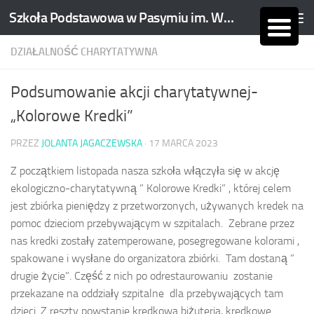
Szkoła Podstawowa w Pasymiu im. Wojciecha Kętrzyńskiego
Skip to content
DZIAŁALNOŚĆ CHARYTATYWNA
Podsumowanie akcji charytatywnej-
„Kolorowe Kredki”
PRZEZ
JOLANTA JAGACZEWSKA
·
17 MARCA 2023
Z początkiem listopada nasza szkoła włączyła się w akcję
ekologiczno-charytatywną ” Kolorowe Kredki” , której celem
jest zbiórka pieniędzy z przetworzonych, używanych kredek na
pomoc dzieciom przebywającym w szpitalach. Zebrane przez
nas kredki zostały zatemperowane, posegregowane kolorami ,
spakowane i wysłane do organizatora zbiórki. Tam dostaną ”
drugie życie”. Część z nich po odrestaurowaniu zostanie
przekazane na oddziały szpitalne dla przebywających tam
dzieci. Z reszty powstanie kredkowa biżuteria, kredkowe