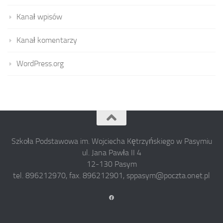
Kanał wpisów
Kanał komentarzy
WordPress.org
Szkoła Podstawowa im. Wojciecha Kętrzyńskiego w Pasymiu
ul. Jana Pawła II 4
12-130 Pasym
tel. 896212970, fax. 896212901, sppasym@poczta.onet.pl