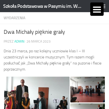
Szkoła Podstawowa w Pasymiu im. Wojciecha Kętrzyńskiego
Skip to content
WYDARZENIA
Dwa Michały pięknie grały
PRZEZ
ADMIN
·
26 MARCA 2023
Dnia 23 marca, po raz kolejny uczniowie klas I – III
uczestniczyli w koncercie muzycznym. Tym razem mogli
posłuchać jak „Dwa Michały pięknie grały” na puzonie i flecie
poprzecznym.