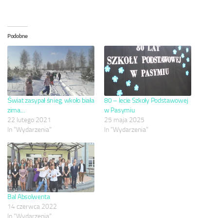
Podobne
Świat zasypał śnieg, wkoło biała
80 – lecie Szkoły Podstawowej
zima…
w Pasymiu
22 lutego 2021
25 maja 2025
In "Wydarzenia"
In "Wydarzenia"
Bal Absolwenta
14 czerwca 2022
In "Wydarzenia"