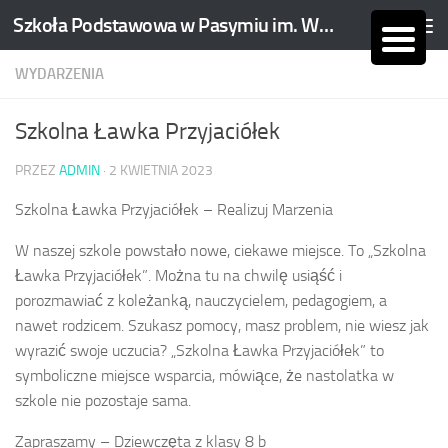
Szkoła Podstawowa w Pasymiu im. Wojciecha Kętrzyńskiego
Skip to content
WYDARZENIA
Szkolna Ławka Przyjaciółek
PRZEZ
ADMIN
·
2 KWIETNIA 2023
Szkolna Ławka Przyjaciółek – Realizuj Marzenia
W naszej szkole powstało nowe, ciekawe miejsce. To „Szkolna
Ławka Przyjaciółek”. Można tu na chwilę usiąść i
porozmawiać z koleżanką, nauczycielem, pedagogiem, a
nawet rodzicem. Szukasz pomocy, masz problem, nie wiesz jak
wyrazić swoje uczucia? „Szkolna Ławka Przyjaciółek” to
symboliczne miejsce wsparcia, mówiące, że nastolatka w
szkole nie pozostaje sama.
Zapraszamy – Dziewczęta z klasy 8 b