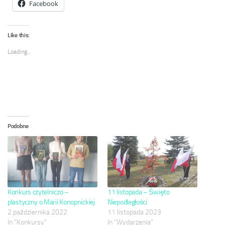
Facebook
Like this:
Loading...
Podobne
Konkurs czytelniczo –
11 listopada – Święto
plastyczny o Marii Konopnickiej
Niepodległości
2 października 2022
11 listopada 2023
In "Konkursy"
In "Wydarzenia"