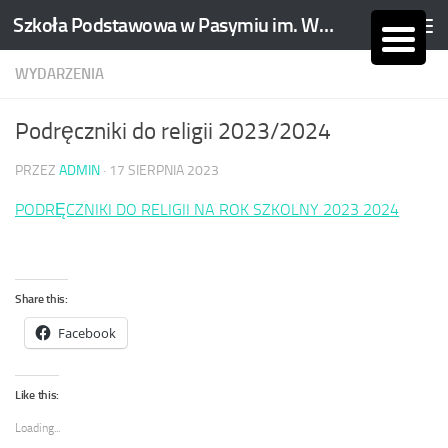
Szkoła Podstawowa w Pasymiu im. Wojciecha Kętrzyńskiego
Skip to content
WYDARZENIA
Podręczniki do religii 2023/2024
PRZEZ
ADMIN
·
17 SIERPNIA 2023
PODRĘCZNIKI DO RELIGII NA ROK SZKOLNY 2023 2024
Share this:
Facebook
Like this:
Loading...