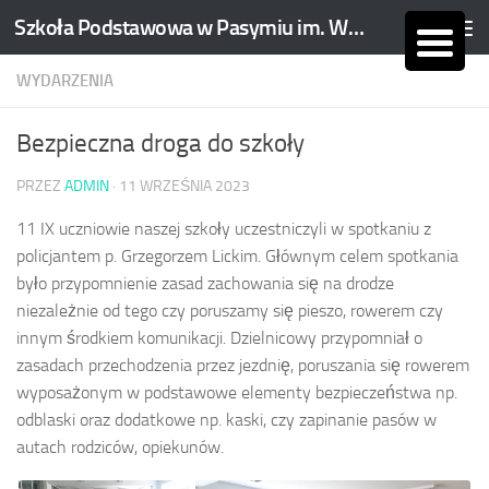
Szkoła Podstawowa w Pasymiu im. Wojciecha Kętrzyńskiego
Skip to content
WYDARZENIA
Bezpieczna droga do szkoły
PRZEZ
ADMIN
·
11 WRZEŚNIA 2023
11 IX uczniowie naszej szkoły uczestniczyli w spotkaniu z
policjantem p. Grzegorzem Lickim. Głównym celem spotkania
było przypomnienie zasad zachowania się na drodze
niezależnie od tego czy poruszamy się pieszo, rowerem czy
innym środkiem komunikacji. Dzielnicowy przypomniał o
zasadach przechodzenia przez jezdnię, poruszania się rowerem
wyposażonym w podstawowe elementy bezpieczeństwa np.
odblaski oraz dodatkowe np. kaski, czy zapinanie pasów w
autach rodziców, opiekunów.