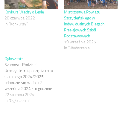
Konkurs Wiedzy o Lesie
Mistrzostwa Powiatu
20 czerwca 2022
Szczycieńskiego w
In "Konkursy"
Indywidualnych Biegach
Przełajowych Szkół
Podstawowych
19 września 2025
In "Wydarzenia"
Ogłoszenie
Szanowni Rodzice!
Uroczyste rozpoczęcia roku
szkolnego 2024/2025
odbędzie się w dniu 2
września 2024 r. o godzinie
8:00 na hali sportowej.
22 sierpnia 2024
Wszystkich uczniów w tym
In "Ogłoszenia"
dniu obowiązuje strój galowy.
Podczas apelu nastąpi
ślubowanie oraz pasowanie na
ucznia klasy pierwszej. Próby
ślubowania klasy I – 29,30