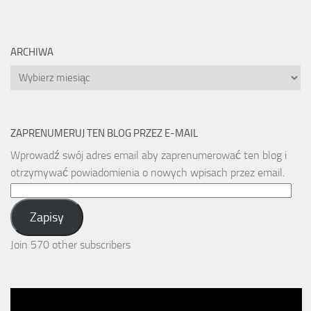
ARCHIWA
Archiwa
ZAPRENUMERUJ TEN BLOG PRZEZ E-MAIL
Wprowadź swój adres email aby zaprenumerować ten blog i
otrzymywać powiadomienia o nowych wpisach przez email.
Email
Address:
Zapisy
Join 570 other subscribers