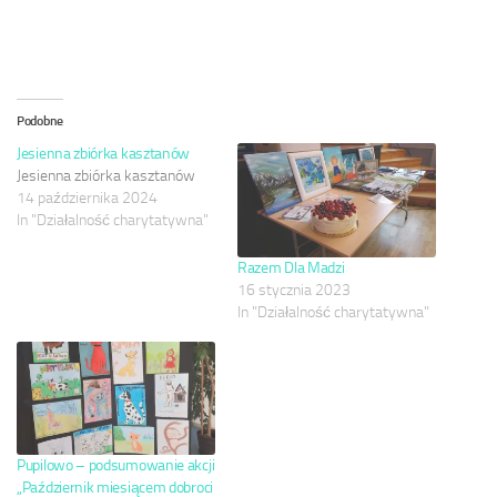
Podobne
Jesienna zbiórka kasztanów
Jesienna zbiórka kasztanów
14 października 2024
In "Działalność charytatywna"
Razem Dla Madzi
16 stycznia 2023
In "Działalność charytatywna"
Pupilowo – podsumowanie akcji
„Październik miesiącem dobroci