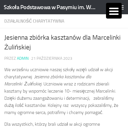
Szkoła Podstawowa w Pasymiu im. Wojciecha Kętrzyńskiego
Skip to content
DZIAŁALNOŚĆ CHARYTATYWNA
Jesienna zbiórka kasztanów dla Marcelinki
Żulińskiej
PRZEZ
ADMIN
·
21 PAŹDZIERNIKA 2023
We wrześniu uczniowie naszej szkoły wzięli udział w akcji
charytatywnej
Jesienna zbiórka kasztanów dla
Marcelinki Żulińskiej.
Uczniowie wraz z rodzicami zbierali
kasztany by wspomóc leczenie 10- miesięcznej Marcelinki.
Dzięki dużemu zaangażowaniu i determinacji, zebraliśmy
dużą ilość kasztanów. Kolejny raz wszyscy pokazaliśmy, że
mamy ogromne serca, potrafimy i chcemy pomagać.
Dla wszystkich, którzy brali udział w akcji ogromne