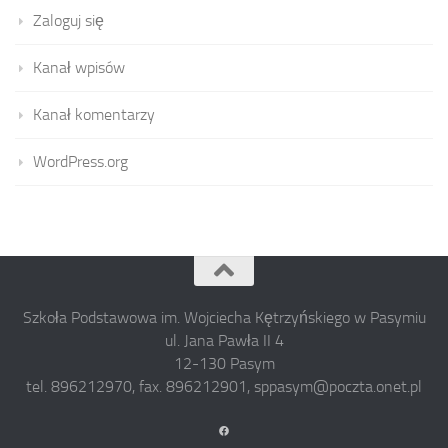
Zaloguj się
Kanał wpisów
Kanał komentarzy
WordPress.org
Szkoła Podstawowa im. Wojciecha Kętrzyńskiego w Pasymiu
ul. Jana Pawła II 4
12-130 Pasym
tel. 896212970, fax. 896212901, sppasym@poczta.onet.pl