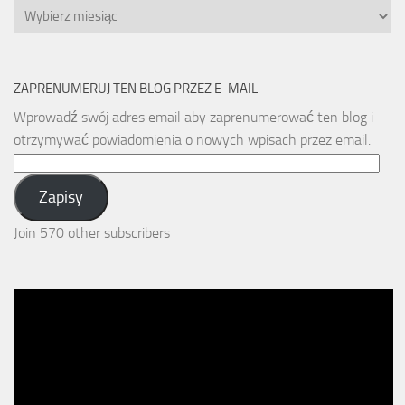
Archiwa
ZAPRENUMERUJ TEN BLOG PRZEZ E-MAIL
Wprowadź swój adres email aby zaprenumerować ten blog i
otrzymywać powiadomienia o nowych wpisach przez email.
Email
Address:
Zapisy
Join 570 other subscribers