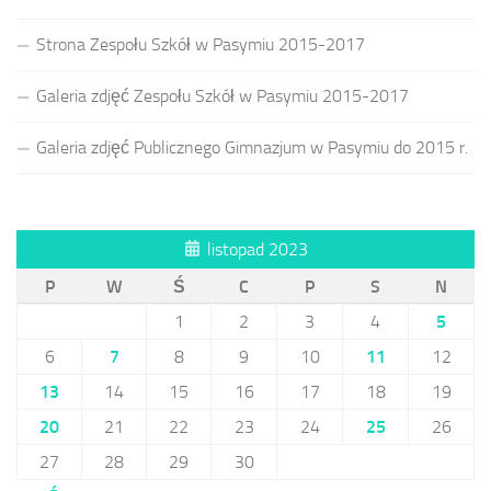
Strona Zespołu Szkół w Pasymiu 2015-2017
Galeria zdjęć Zespołu Szkół w Pasymiu 2015-2017
Galeria zdjęć Publicznego Gimnazjum w Pasymiu do 2015 r.
listopad 2023
P
W
Ś
C
P
S
N
1
2
3
4
5
6
7
8
9
10
11
12
13
14
15
16
17
18
19
20
21
22
23
24
25
26
27
28
29
30