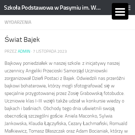
Szkoła Podstawowa w Pasymiu im. Wojciecha Kętrzyńskiego
Skip to content
WYDARZENIA
Świat Bajek
PRZEZ
ADMIN
·
7 LISTOPADA 2023
Bajkowy poniedziałek w naszej szkole: z inicjatywy naszej
uczennicy Angeliki Przecioski Samorząd Uczniowski
zorganizował Dzień Postaci z Bajek. Odwiedzili nas przeróżni
bajkowi bohaterowie, którzy mogli sfotografować się w
specjalnie przygotowanej przez Zosię Grabowską fotobudce.
Uczniowie klas I-III wzięli także udział w konkursie wiedzy o
bajkach i baśniach. Obchody tego dnia uświetnili swoją
obecnością szczególni goście: Aniela Maconko, Sylwia
Jankowska, Klaudia Łączyńska, Cezary Łachmański, Romuald
Małkiewicz, Tomasz Błaszczak oraz Adam Bocianiak, którzy w