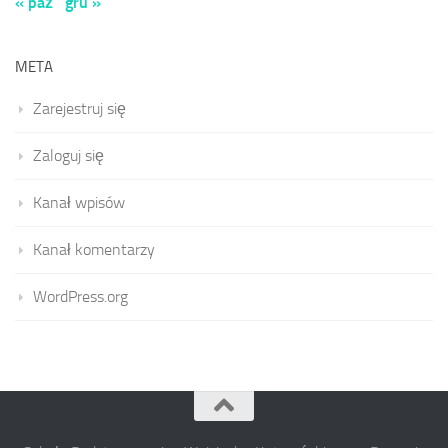
« paź
gru »
META
Zarejestruj się
Zaloguj się
Kanał wpisów
Kanał komentarzy
WordPress.org