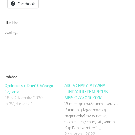
Facebook
Like this:
Loading...
Podobne
Ogólnopolski Dzień Głośnego
AKCJA CHARYTATYWNA
Czytania
FUNDACJI REDEMPTORIS
18 października 2020
MISSIO ZAKOŃCZONA!
In "Wydarzenia"
W miesiącu październik wraz z
Panią Jolą Jagaczewską
rozpoczęłyśmy w naszej
szkole akcję charytatywną pt.
Kup Pan szczotkę" i ,,
Opatrunek na ratunek".
27 stycznia 2022