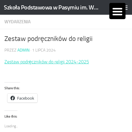
Szkoła Podstawowa w Pasymiu im. Wojciecha Kętrzyńskiego
Skip to content
WYDARZENIA
Zestaw podręczników do religii
PRZEZ
ADMIN
·
1 LIPCA 2024
Zestaw podręczników do religii 2024-2025
Share this:
Facebook
Like this:
Loading...