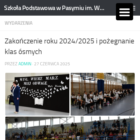
Szkoła Podstawowa w Pasymiu im. Wojciecha Kętrzyńskiego
Skip to content
WYDARZENIA
Zakończenie roku 2024/2025 i pożegnanie
klas ósmych
PRZEZ
ADMIN
·
27 CZERWCA 2025