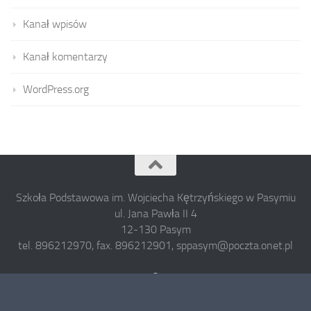
Kanał wpisów
Kanał komentarzy
WordPress.org
Szkoła Podstawowa im. Wojciecha Kętrzyńskiego w Pasymiu
ul. Jana Pawła II 4
12-130 Pasym
tel. 896212970, fax. 896212901, sppasym@poczta.onet.pl