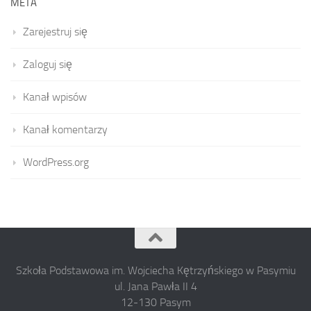
META
Zarejestruj się
Zaloguj się
Kanał wpisów
Kanał komentarzy
WordPress.org
Szkoła Podstawowa im. Wojciecha Kętrzyńskiego w Pasymiu
ul. Jana Pawła II 4
12-130 Pasym