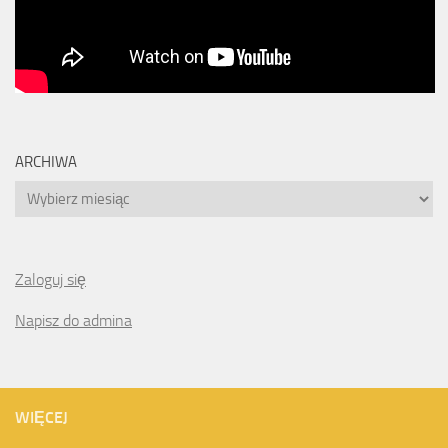
ARCHIWA
Archiwa
Zaloguj się
Napisz do admina
WIĘCEJ