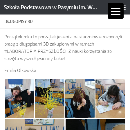
Szkoła Podstawowa w Pasymiu im. Wojciecha Kętrzyńskiego
Skip to content
DŁUGOPISY 3D
Początek roku to początek jesieni a nasi uczniowie rozpoczęli
pracę z długopisami 3D zakupionymi w ramach
#LABORATORIA PRZYSZŁOŚCI. Z nauki korzystania ze
sprzętu wyszedł jesienny bukiet.
Emilia Olkowska