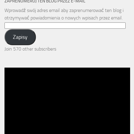
ZAPRENUMERUJ TEN BLOG PRZEZ E-MAIL
Wprowadź swój adres email aby zaprenumerować ten blog i
otrzymywać powiadomienia o nowych wpisach przez email.
Email
Address:
Zapisy
Join 570 other subscribers