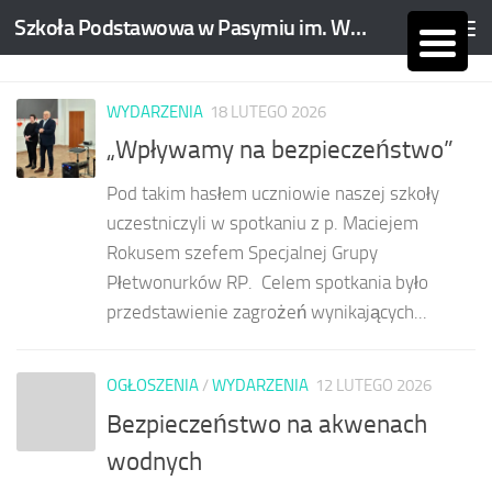
Szkoła Podstawowa w Pasymiu im. Wojciecha Kętrzyńskiego
Skip to content
WYDARZENIA
18 LUTEGO 2026
„Wpływamy na bezpieczeństwo”
Pod takim hasłem uczniowie naszej szkoły
uczestniczyli w spotkaniu z p. Maciejem
Rokusem szefem Specjalnej Grupy
Płetwonurków RP. Celem spotkania było
przedstawienie zagrożeń wynikających...
OGŁOSZENIA
/
WYDARZENIA
12 LUTEGO 2026
Bezpieczeństwo na akwenach
wodnych