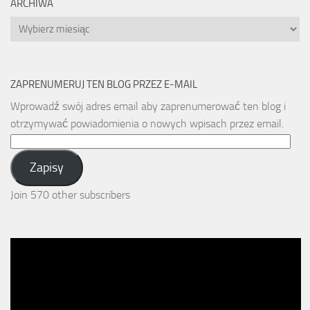
ARCHIWA
Archiwa
ZAPRENUMERUJ TEN BLOG PRZEZ E-MAIL
Wprowadź swój adres email aby zaprenumerować ten blog i
otrzymywać powiadomienia o nowych wpisach przez email.
Email
Address:
Zapisy
Join 570 other subscribers