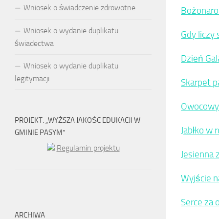
Wniosek o świadczenie zdrowotne
Bożonaro
Wniosek o wydanie duplikatu
Gdy liczy 
świadectwa
Dzień Gal
Wniosek o wydanie duplikatu
legitymacji
Skarpet p
Owocowy 
PROJEKT: „WYŻSZA JAKOŚC EDUKACJI W
Jabłko w r
GMINIE PASYM”
Regulamin projektu
Jesienna 
Wyjście n
Serce za
ARCHIWA