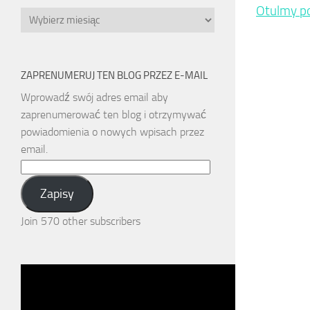
Otulmy p
Archiwa
ZAPRENUMERUJ TEN BLOG PRZEZ E-MAIL
Wprowadź swój adres email aby
zaprenumerować ten blog i otrzymywać
powiadomienia o nowych wpisach przez
email.
Email
Address:
Zapisy
Join 570 other subscribers