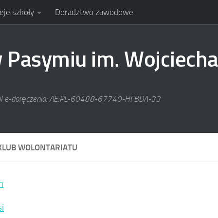
eje szkoły
Doradztwo zawodowe
Pasymiu im. Wojciecha
pl e-doręczenia: AE:PL-60488-67740-HFBDA-33
KLUB WOLONTARIATU
n
i