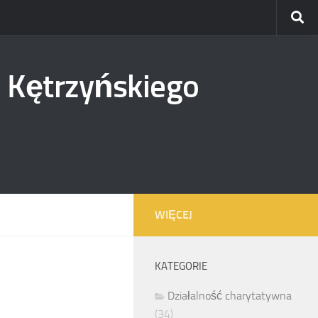
 Kętrzyńskiego
WIĘCEJ
KATEGORIE
Działalność charytatywna
(34)