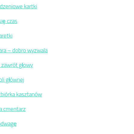
dzeniowe kartki
się czas
aretki
ara – dobro wyzwala
zawrót głowy
oli głównej
zbiórka kasztanów
a cmentarz
 odwagę