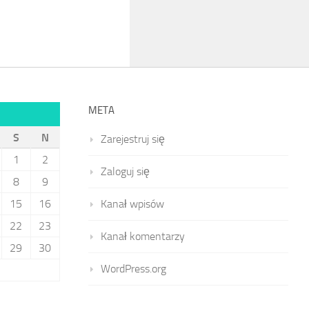
META
S
N
Zarejestruj się
1
2
Zaloguj się
8
9
15
16
Kanał wpisów
22
23
Kanał komentarzy
29
30
WordPress.org