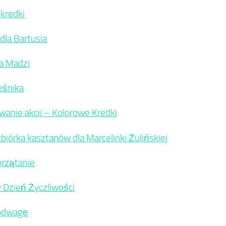
kredki
dla Bartusia
a Madzi
eśnika
nie akcji – Kolorowe Kredki
zbiórka kasztanów dla Marcelinki Żulińskiej
przątanie
 Dzień Życzliwości
 odwagę