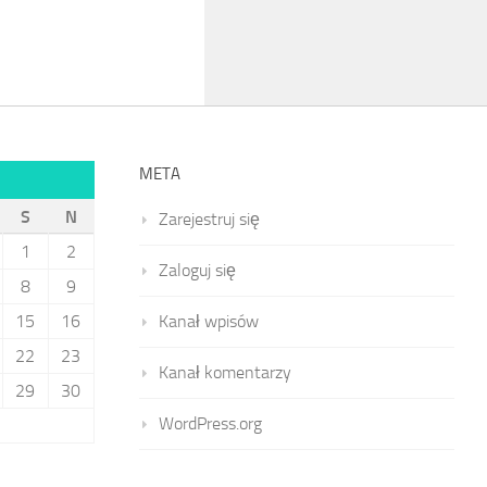
META
S
N
Zarejestruj się
1
2
Zaloguj się
8
9
15
16
Kanał wpisów
22
23
Kanał komentarzy
29
30
WordPress.org