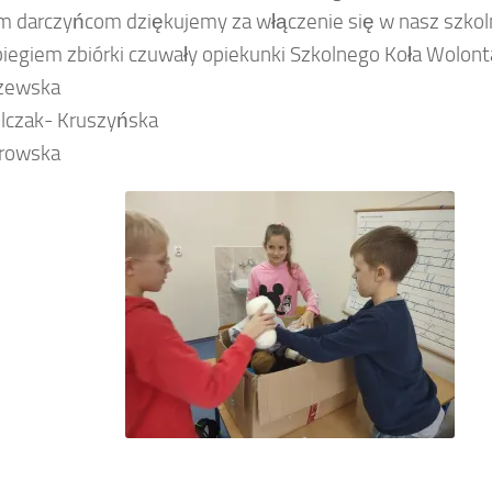
 darczyńcom dziękujemy za włączenie się w nasz szkoln
iegiem zbiórki czuwały opiekunki Szkolnego Koła Wolonta
aczewska
elczak- Kruszyńska
trowska