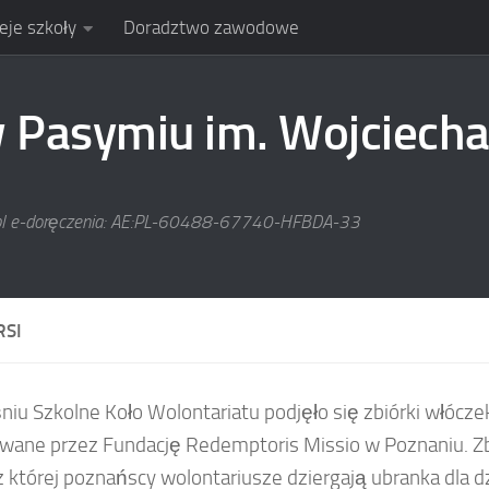
eje szkoły
Doradztwo zawodowe
Pasymiu im. Wojciecha
pl e-doręczenia: AE:PL-60488-67740-HFBDA-33
RSI
iu Szkolne Koło Wolontariatu podjęło się zbiórki włóczek
wane przez Fundację Redemptoris Missio w Poznaniu. Z
z której poznańscy wolontariusze dziergają ubranka dla dz