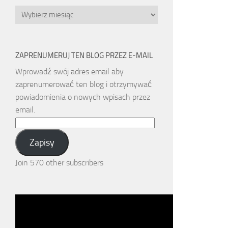
Archiwa
ZAPRENUMERUJ TEN BLOG PRZEZ E-MAIL
Wprowadź swój adres email aby
zaprenumerować ten blog i otrzymywać
powiadomienia o nowych wpisach przez
email.
Email
Address:
Zapisy
Join 570 other subscribers