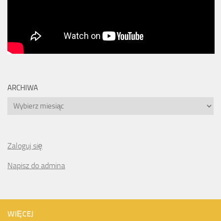
ARCHIWA
Archiwa
Zaloguj się
Napisz do admina
WIĘCEJ