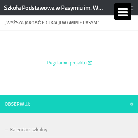
Szkoła Podstawowa w Pasymiu im. Wojciecha Kętrzyńskiego
Skip to content
„WYŻSZA JAKOŚĆ EDUKACJI W GMINIE PASYM”
Regulamin projektu
OBSERWUJ:
Kalendarz szkolny