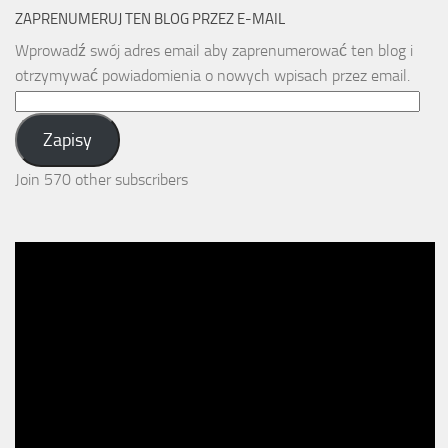
ZAPRENUMERUJ TEN BLOG PRZEZ E-MAIL
Wprowadź swój adres email aby zaprenumerować ten blog i
otrzymywać powiadomienia o nowych wpisach przez email.
Email
Address:
Zapisy
Join 570 other subscribers