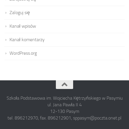
Zaloguj się
Kanał wpisów
Kanał komentarzy
WordPress.org
Szkoła Podstawowa im. Wojciecha Kętrzyńskiego w Pasymiu
ul. Jana Pawła II 4
12-130 Pasym
tel. 896212970, fax. 896212901, sppasym@poczta.onet.pl