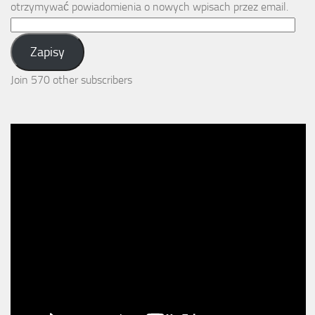
otrzymywać powiadomienia o nowych wpisach przez email.
Email
Address:
Zapisy
Join 570 other subscribers