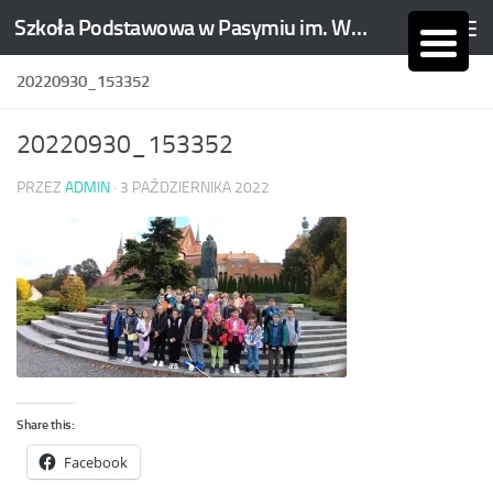
Szkoła Podstawowa w Pasymiu im. Wojciecha Kętrzyńskiego
Skip to content
20220930_153352
20220930_153352
PRZEZ
ADMIN
·
3 PAŹDZIERNIKA 2022
Share this:
Facebook