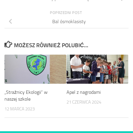
POPRZEDNI POST
Bal ósmoklasisty
MOŻESZ RÓWNIEŻ POLUBIĆ…
„Strażnicy Ekologii” w
Apel z nagrodami
naszej szkole
21 CZERWCA 2024
12 MARCA 2023