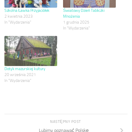
Szkolna Ławka Przyjaciółek
Światowy Dzień Tabliczki
2 kwietnia 2023
Mnożenia
In "Wydarzenia"
1 grudnia 2025
In "Wydarzenia"
Dotyk mazurskiej kultury
20 września 2021
In "Wydarzenia"
NASTĘPNY POST
Lubimy poznawać Polskę