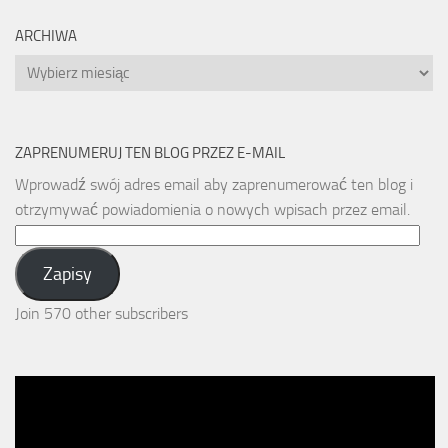
ARCHIWA
Archiwa
ZAPRENUMERUJ TEN BLOG PRZEZ E-MAIL
Wprowadź swój adres email aby zaprenumerować ten blog i
otrzymywać powiadomienia o nowych wpisach przez email.
Email
Address:
Zapisy
Join 570 other subscribers