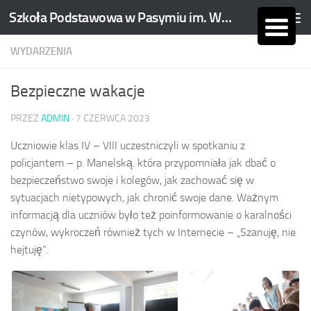
Szkoła Podstawowa w Pasymiu im. Wojciecha Kętrzyńskiego
Skip to content
WYDARZENIA
Bezpieczne wakacje
PRZEZ
ADMIN
·
7 CZERWCA 2023
Uczniowie klas IV – VIII uczestniczyli w spotkaniu z
policjantem – p. Manelską. która przypomniała jak dbać o
bezpieczeństwo swoje i kolegów, jak zachować się w
sytuacjach nietypowych, jak chronić swoje dane. Ważnym
informacją dla uczniów było też poinformowanie o karalności
czynów, wykroczeń również tych w Internecie – „Szanuję, nie
hejtuję”.