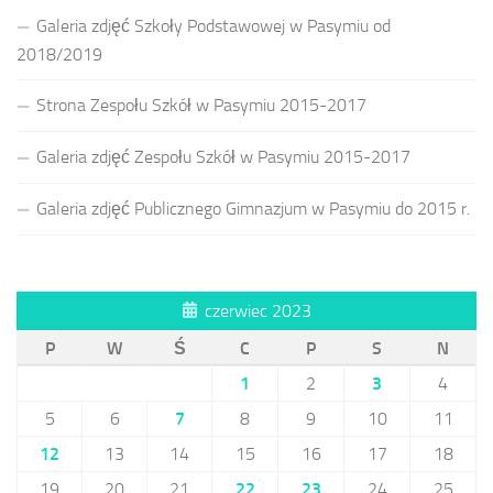
Galeria zdjęć Szkoły Podstawowej w Pasymiu od
2018/2019
Strona Zespołu Szkół w Pasymiu 2015-2017
Galeria zdjęć Zespołu Szkół w Pasymiu 2015-2017
Galeria zdjęć Publicznego Gimnazjum w Pasymiu do 2015 r.
czerwiec 2023
P
W
Ś
C
P
S
N
1
2
3
4
5
6
7
8
9
10
11
12
13
14
15
16
17
18
19
20
21
22
23
24
25