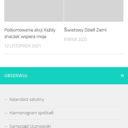
Podsumowanie akcji Każdy
Światowy Dzień Ziemi
znaczek wspiera misje
8 MAJA 2022
12 LISTOPADA 2021
OBSERWUJ:
Kalendarz szkolny
Harmonogram spotkań
Samorząd Uczniowski