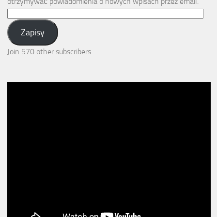
otrzymywać powiadomienia o nowych wpisach przez email.
Email
Address:
Zapisy
Join 570 other subscribers