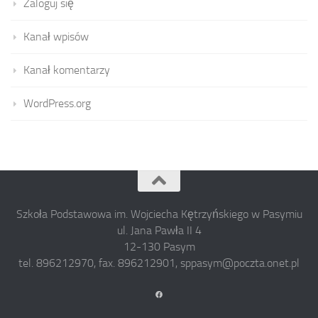
Zaloguj się
Kanał wpisów
Kanał komentarzy
WordPress.org
Szkoła Podstawowa im. Wojciecha Kętrzyńskiego w Pasymiu
ul. Jana Pawła II 4
12-130 Pasym
tel. 896212970, fax. 896212901, sppasym@poczta.onet.pl