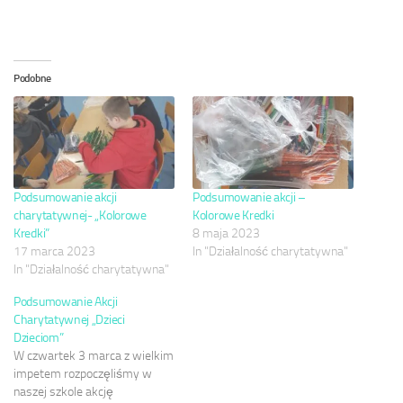
Podobne
Podsumowanie akcji
Podsumowanie akcji –
charytatywnej- „Kolorowe
Kolorowe Kredki
Kredki”
8 maja 2023
17 marca 2023
In "Działalność charytatywna"
In "Działalność charytatywna"
Podsumowanie Akcji
Charytatywnej „Dzieci
Dzieciom”
W czwartek 3 marca z wielkim
impetem rozpoczęliśmy w
naszej szkole akcję