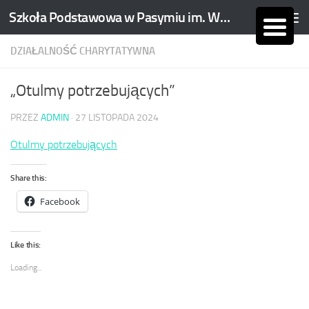
Szkoła Podstawowa w Pasymiu im. Wojciecha Kętrzyńskiego
Skip to content
DZIAŁALNOŚĆ CHARYTATYWNA
„Otulmy potrzebujących”
PRZEZ
ADMIN
·
27 LISTOPADA 2024
Otulmy potrzebujących
Share this:
Facebook
Like this:
Loading...