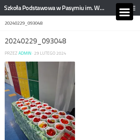
Szkoła Podstawowa w Pasymiu im. Wojciecha Kętrzyńskiego
Skip to content
20240229_093048
20240229_093048
PRZEZ
ADMIN
·
29 LUTEGO 2024