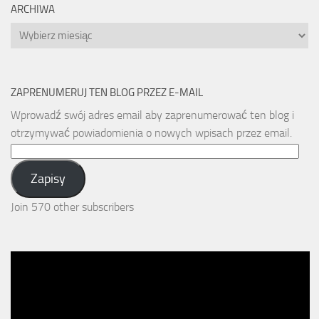
ARCHIWA
Archiwa
ZAPRENUMERUJ TEN BLOG PRZEZ E-MAIL
Wprowadź swój adres email aby zaprenumerować ten blog i
otrzymywać powiadomienia o nowych wpisach przez email.
Email
Address:
Zapisy
Join 570 other subscribers