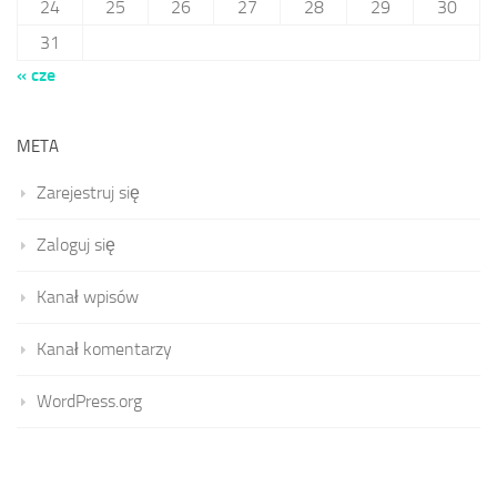
24
25
26
27
28
29
30
31
« cze
META
Zarejestruj się
Zaloguj się
Kanał wpisów
Kanał komentarzy
WordPress.org