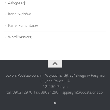
Zaloguj się
Kanał wpisów
Kanał komentarzy
WordPress.org
Szkoła Podstawowa im. Wojciecha Kętrzyńskiego w Pasymiu
ul. Jana Pawła II 4
12-130 Pasym
tel. 896212970, fax. 896212901, sppasym@poczta.onet.pl