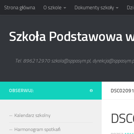
Strona główna
O szkole
Dokumenty szkoły
Dzi
Skip to content
Szkoła Podstawowa w 
Tel. 896212970 szkola@sppasym.pl, dyrekcja@sppasym.
OBSERWUJ:
DSC0209
DSC
Kalendarz szkolny
Harmonogram spotkań