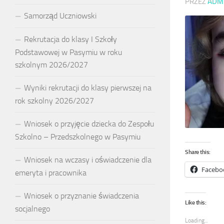
PRZEZ
ADM
Samorząd Uczniowski
Rekrutacja do klasy I Szkoły
Podstawowej w Pasymiu w roku
szkolnym 2026/2027
Wyniki rekrutacji do klasy pierwszej na
rok szkolny 2026/2027
Wniosek o przyjęcie dziecka do Zespołu
Szkolno – Przedszkolnego w Pasymiu
Share this:
Wniosek na wczasy i oświadczenie dla
Facebo
emeryta i pracownika
Wniosek o przyznanie świadczenia
Like this:
socjalnego
Loading...