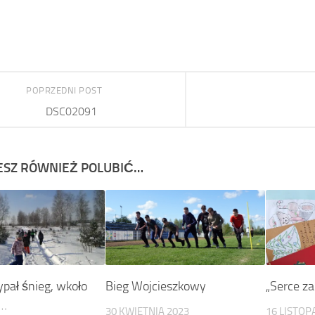
POPRZEDNI POST
DSC02091
SZ RÓWNIEŻ POLUBIĆ…
pał śnieg, wkoło
Bieg Wojcieszkowy
„Serce z
a…
30 KWIETNIA 2023
16 LISTOP