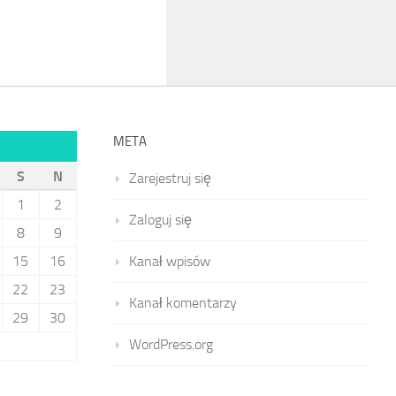
META
S
N
Zarejestruj się
1
2
Zaloguj się
8
9
15
16
Kanał wpisów
22
23
Kanał komentarzy
29
30
WordPress.org