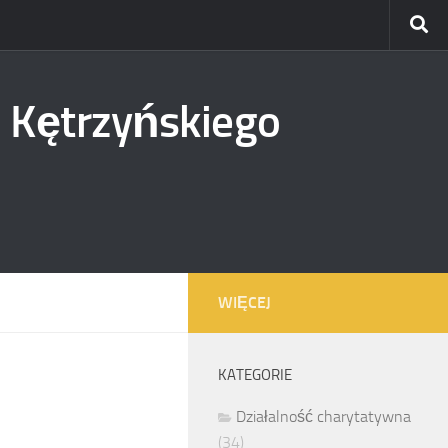
 Kętrzyńskiego
WIĘCEJ
KATEGORIE
Działalność charytatywna
(34)