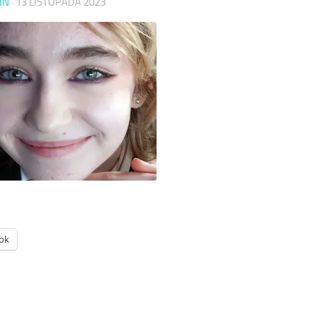
IN
·
13 LISTOPADA 2023
ok