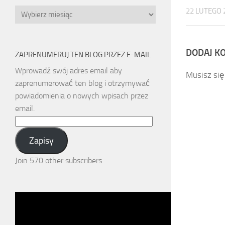
Archiwa
22 LUTEGO 
DODAJ K
ZAPRENUMERUJ TEN BLOG PRZEZ E-MAIL
Wprowadź swój adres email aby
Musisz si
zaprenumerować ten blog i otrzymywać
powiadomienia o nowych wpisach przez
email.
Email
Address:
Zapisy
Join 570 other subscribers