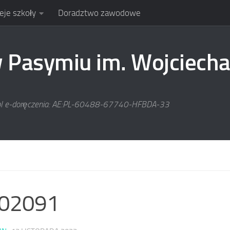
eje szkoły
Doradztwo zawodowe
Pasymiu im. Wojciecha
pl e-doręczenia: AE:PL-60488-67740-HFBDA-33
1
02091