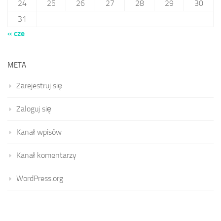
24
25
26
27
28
29
30
31
« cze
META
Zarejestruj się
Zaloguj się
Kanał wpisów
Kanał komentarzy
WordPress.org