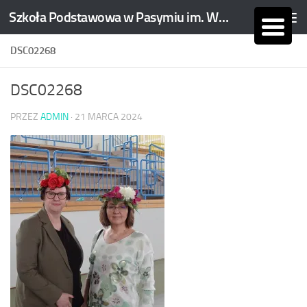
Szkoła Podstawowa w Pasymiu im. Wojciecha Kętrzyńskiego
Skip to content
DSC02268
DSC02268
PRZEZ
ADMIN
·
21 MARCA 2024