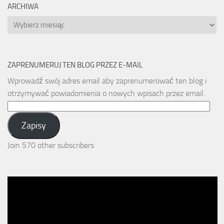
ARCHIWA
Archiwa
ZAPRENUMERUJ TEN BLOG PRZEZ E-MAIL
Wprowadź swój adres email aby zaprenumerować ten blog i
otrzymywać powiadomienia o nowych wpisach przez email.
Email
Address:
Zapisy
Join 570 other subscribers