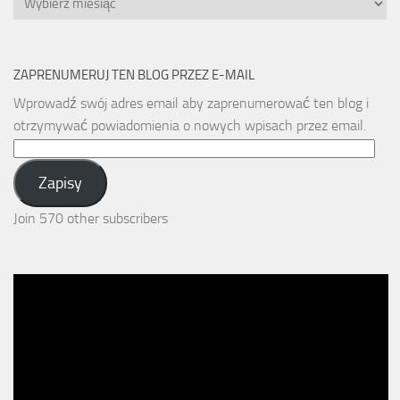
ZAPRENUMERUJ TEN BLOG PRZEZ E-MAIL
Wprowadź swój adres email aby zaprenumerować ten blog i
otrzymywać powiadomienia o nowych wpisach przez email.
Email
Address:
Zapisy
Join 570 other subscribers