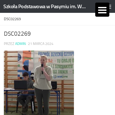
Szkoła Podstawowa w Pasymiu im. Wojciecha Kętrzyńskiego
Skip to content
DSC02269
DSC02269
PRZEZ
ADMIN
·
21 MARCA 2024