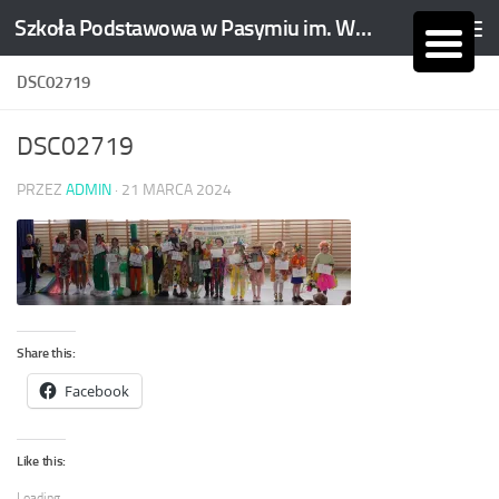
Szkoła Podstawowa w Pasymiu im. Wojciecha Kętrzyńskiego
Skip to content
DSC02719
DSC02719
PRZEZ
ADMIN
·
21 MARCA 2024
Share this:
Facebook
Like this:
Loading...