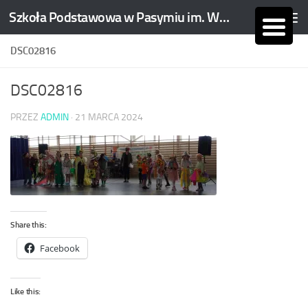
Szkoła Podstawowa w Pasymiu im. Wojciecha Kętrzyńskiego
Skip to content
DSC02816
DSC02816
PRZEZ
ADMIN
·
21 MARCA 2024
Share this:
Facebook
Like this: