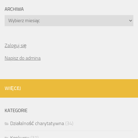
ARCHIWA
Archiwa
Zaloguj się
Napisz do admina
WIĘCEJ
KATEGORIE
Działalność charytatywna
(34)
Konkursy
(31)