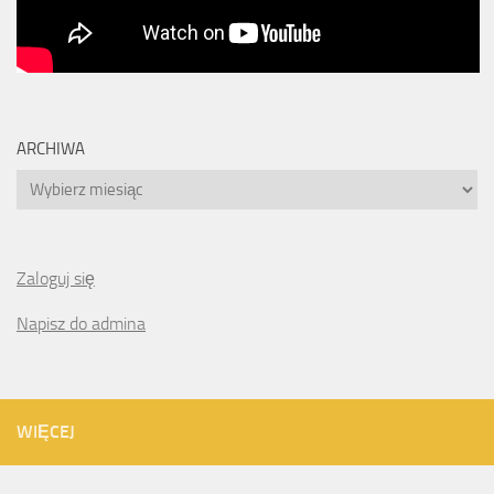
ARCHIWA
Archiwa
Zaloguj się
Napisz do admina
WIĘCEJ