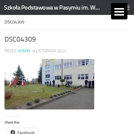
Szkoła Podstawowa w Pasymiu im. Wojciecha Kętrzyńskiego
Skip to content
DSC04309
DSC04309
PRZEZ
ADMIN
·
8 LISTOPADA 2024
Share this:
Facebook