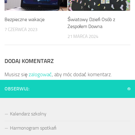
Światowy Dzień Osób z
Bezpieczne wakacje
Zespołem Downa
7 CZERWCA 2023
21 MARCA 2024
DODAJ KOMENTARZ
Musisz się
zalogować
, aby móc dodać komentarz.
OBSERWUJ:
Kalendarz szkolny
Harmonogram spotkań