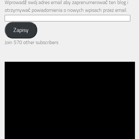
Wprowadź swój adres email aby zaprenumerować ten blog i
otrzymywać powiadomienia o nowych wpisach przez email.
Email
Address:
Zapisy
Join 570 other subscribers