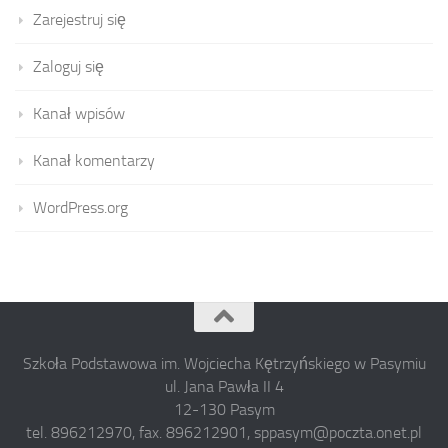
Zarejestruj się
Zaloguj się
Kanał wpisów
Kanał komentarzy
WordPress.org
Szkoła Podstawowa im. Wojciecha Kętrzyńskiego w Pasymiu
ul. Jana Pawła II 4
12-130 Pasym
tel. 896212970, fax. 896212901, sppasym@poczta.onet.pl