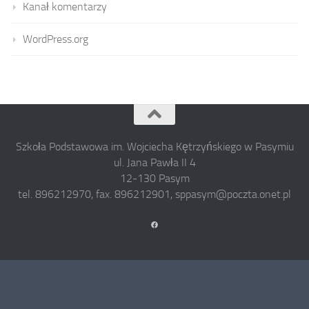
Kanał komentarzy
WordPress.org
Szkoła Podstawowa im. Wojciecha Kętrzyńskiego w Pasymiu
ul. Jana Pawła II 4
12-130 Pasym
tel. 896212970, fax. 896212901, sppasym@poczta.onet.pl