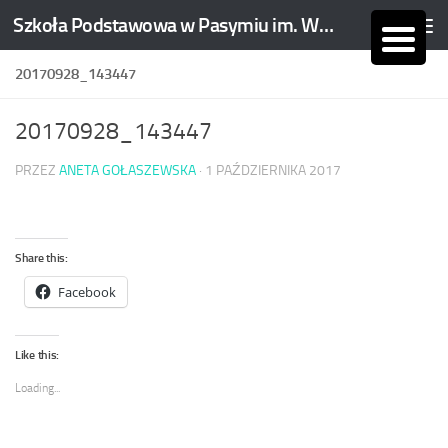
Szkoła Podstawowa w Pasymiu im. Wojciecha Kętrzyńskiego
Skip to content
20170928_143447
20170928_143447
PRZEZ
ANETA GOŁASZEWSKA
·
1 PAŹDZIERNIKA 2017
Share this:
Facebook
Like this:
Loading...