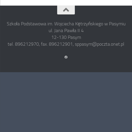
Szkoła Podstawowa im. Wojciecha Kętrzyńskiego w Pasymiu
ul. Jana Pawła II 4
12-130 Pasym
tel. 896212970, fax. 896212901, sppasym@poczta.onet.pl