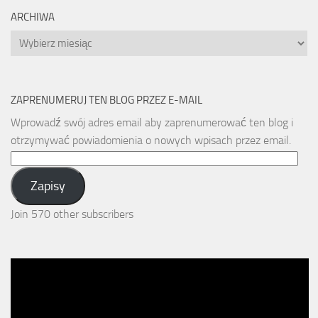
ARCHIWA
Archiwa
ZAPRENUMERUJ TEN BLOG PRZEZ E-MAIL
Wprowadź swój adres email aby zaprenumerować ten blog i
otrzymywać powiadomienia o nowych wpisach przez email.
Email
Address:
Zapisy
Join 570 other subscribers