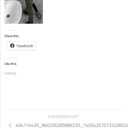
Share this:
Facebook
Like this:
Loading...
POPRZEDNI POST
404174435_860206285886235_14034207073320832