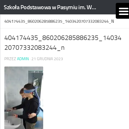
Szkoła Podstawowa w Pasymiu im. Wojciecha Kętrzyńskiego
Skip to content
404174435_860206285886235_1403420707332083244_N
404174435_860206285886235_14034
20707332083244_n
PRZEZ
ADMIN
·
21 GRUDNIA 2023