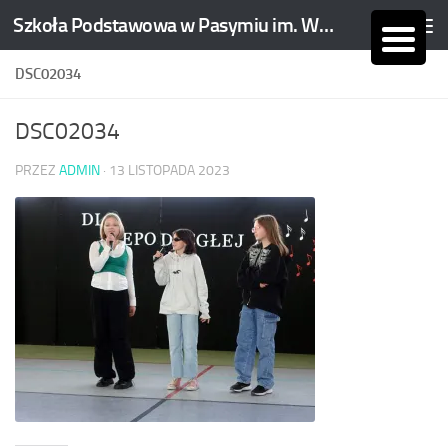
Szkoła Podstawowa w Pasymiu im. Wojciecha Kętrzyńskiego
Skip to content
DSC02034
DSC02034
PRZEZ
ADMIN
·
13 LISTOPADA 2023