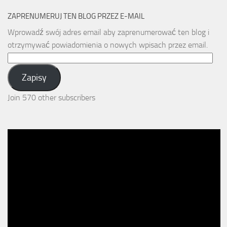
ZAPRENUMERUJ TEN BLOG PRZEZ E-MAIL
Wprowadź swój adres email aby zaprenumerować ten blog i
otrzymywać powiadomienia o nowych wpisach przez email.
Email
Address:
Zapisy
Join 570 other subscribers