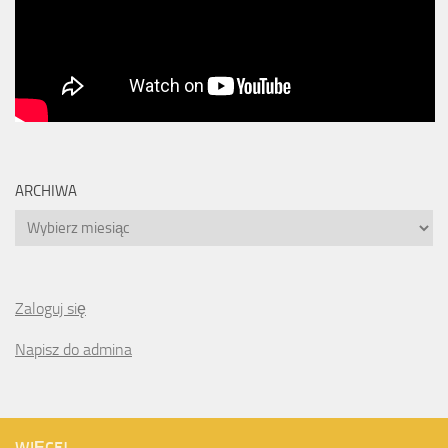
ARCHIWA
Archiwa
Zaloguj się
Napisz do admina
WIĘCEJ