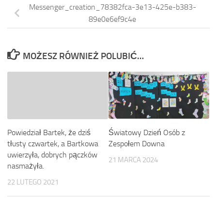
Messenger_creation_78382fca-3e13-425e-b383-
89e0e6ef9c4e
MOŻESZ RÓWNIEŻ POLUBIĆ…
Światowy Dzień Osób z
Powiedział Bartek, że dziś
Zespołem Downa
tłusty czwartek, a Bartkowa
uwierzyła, dobrych pączków
21 MARCA 2024
nasmażyła.
22 LUTEGO 2021