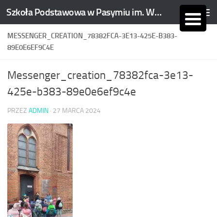
Szkoła Podstawowa w Pasymiu im. Wojciecha Kętrzyńskiego
Skip to content
MESSENGER_CREATION_78382FCA-3E13-425E-B383-
89E0E6EF9C4E
Messenger_creation_78382fca-3e13-
425e-b383-89e0e6ef9c4e
PRZEZ
ADMIN
·
27 MARCA 2024