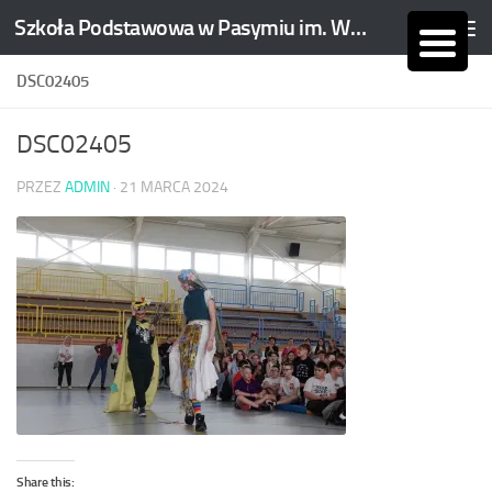
Szkoła Podstawowa w Pasymiu im. Wojciecha Kętrzyńskiego
Skip to content
DSC02405
DSC02405
PRZEZ
ADMIN
·
21 MARCA 2024
Share this: