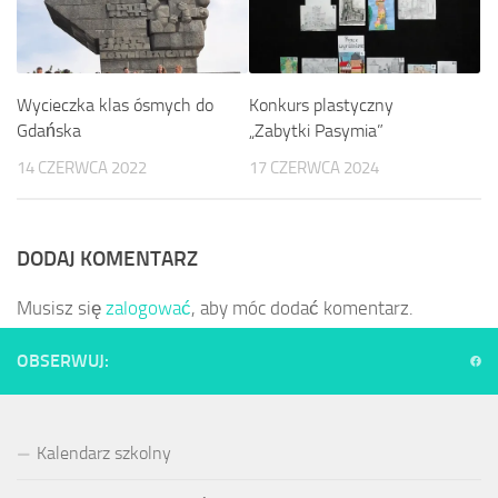
Wycieczka klas ósmych do
Konkurs plastyczny
Gdańska
„Zabytki Pasymia”
14 CZERWCA 2022
17 CZERWCA 2024
DODAJ KOMENTARZ
Musisz się
zalogować
, aby móc dodać komentarz.
OBSERWUJ:
Kalendarz szkolny