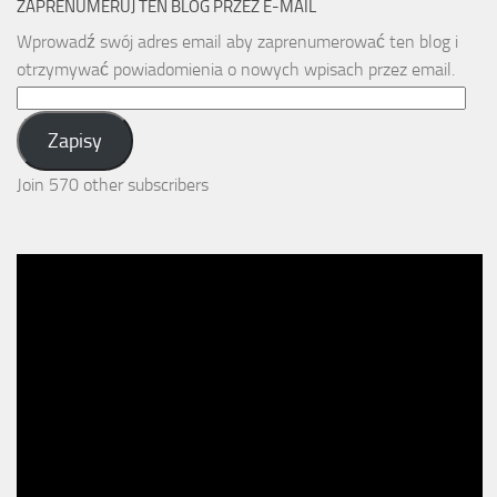
ZAPRENUMERUJ TEN BLOG PRZEZ E-MAIL
Wprowadź swój adres email aby zaprenumerować ten blog i
otrzymywać powiadomienia o nowych wpisach przez email.
Email
Address:
Zapisy
Join 570 other subscribers