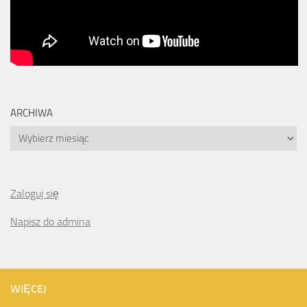
ARCHIWA
Archiwa
Zaloguj się
Napisz do admina
WIĘCEJ