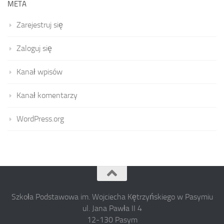
META
Zarejestruj się
Zaloguj się
Kanał wpisów
Kanał komentarzy
WordPress.org
Szkoła Podstawowa im. Wojciecha Kętrzyńskiego w Pasymiu
ul. Jana Pawła II 4
12-130 Pasym